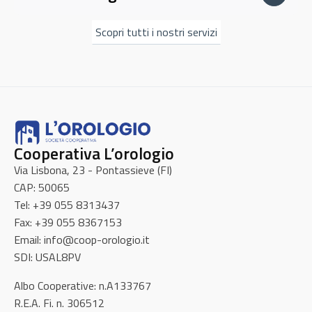
I servizi di portierato e sorveglianza offerti da Orologio
Scopri di più
sono pensati per garantire la massima...
Scopri tutti i nostri servizi
Scopri di più
Derattizzazione e disinfestazione
La cooperativa Orologio offre servizi di derattizzazione e
Lavanderia a gettoni e Pet Wash & Dry
disinfestazione pensati per garantire la...
Orologio gestisce moderne lavanderie a gettoni e offre un
Scopri di più
Cooperativa L’orologio
innovativo servizio di Pet Wash Dry...
Raccolta e smaltimento rifiuti
Via Lisbona, 23 - Pontassieve (FI)
Scopri di più
CAP: 50065
Tel: +39 055 8313437
Scopri di più
Fax: +39 055 8367153
Email: info@coop-orologio.it
SDI: USAL8PV
Albo Cooperative: n.A133767
R.E.A. Fi. n. 306512